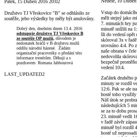
Neděle, 10 Duben
Pátek, 15 Duben 2016 20:02
Vstup do domácího
Družstvo TJ Vřeskovice "B" se odhlásilo ze
měli stejný jako m
soutěže, jeho výsledky by měly být anulovány.
7. minutách hry js
Dobrý den, dnešním dnem 13.4. 2016
minutě snížili na 
odstupuje družstvo TJ Vřeskovice B
šli do vedení opět 
ze soutěže OP mužů,
důvodem je
skóroval 3x v řadě
nedostatek hráčů
v B družstvu mužů
srovnáno 4:4. Po 
oddílu národní házené. Žádám
naše obrana v čel
organizační pracovníky o předání této
nedovolila skórova
informace trenérům. Děkuji a s
bezpečně proměňov
pozdravem Romana Jabbourová
vedení 10:4.
LAST_UPDATED2
Začátek druhého p
minuty se rozdíl v
12:6. Pak se ale n
hosté toho využily
Náš útok se probra
následujících 5 min
se za to dobu pros
23. minutě vedli 1
v řadě závěr zápas
minutě byl rozdíl 
hosté už neprosadil