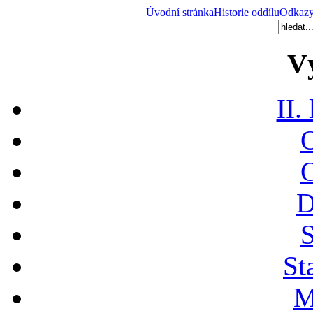
Úvodní stránka
Historie oddílu
Odkaz
V
II.
O
O
D
S
St
M