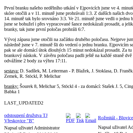
První branku našeho nedělního utkání v Ejpovicích jsme ve 4. minut
skóre otočili a v 11. minutě jsme prohrávali 1:3. Z dalších našich dv
14. minutě tak bylo srovnáno 3:3. Ve 21. minutě jsme vedli o jednu
jsme se bohužel i přes vypracované šance nedokázali prosadit, a jelik
branky, tak jsme první poločas prohráli 6:7.
Vývoj zápasu jsme otočili na začátku druhého poločasu. Nejprve jsme
následně jsme v 7. minutě šli do vedení o jednu branku. Ejpovicím se 
pak se ale domácí útok dlouhých 15 minut nedokázal prosadit. Za tu 
brankový náskok. V závěru poločasu padli ještě na každé straně dvě 
odvážíme 2 body za výhru 17:11.
sestava:
D. Sadílek, M. Leiterman - P. Blažek, J. Stoklasa, D. Franěk,
Zemek, R. Stöckl, P. Melichar
branky:
Šourek 8, Melichar 5, Stöckl 4 - za domácí: Stašek J. 5, Cing
Babka 1
LAST_UPDATED2
odstoupení družstva TJ
Rožmitál - Blovice
Vřeskovice "B"
Napsal uživatel A
Napsal uživatel Administrator