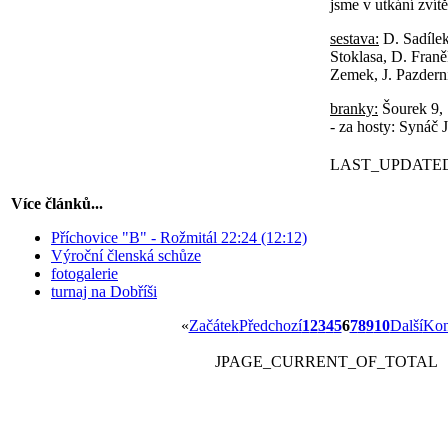
jsme v utkání zvítě
sestava:
D. Sadílek
Stoklasa, D. Franěk
Zemek, J. Pazderní
branky:
Šourek 9, 
- za hosty: Synáč 
LAST_UPDATE
Více článků...
Příchovice "B" - Rožmitál 22:24 (12:12)
Výroční členská schůze
fotogalerie
turnaj na Dobříši
«
Začátek
Předchozí
1
2
3
4
5
6
7
8
9
10
Další
Kon
JPAGE_CURRENT_OF_TOTAL