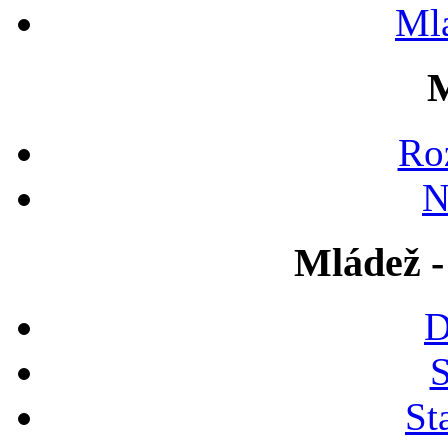
Ml
M
Ro
N
Mládež -
D
S
St