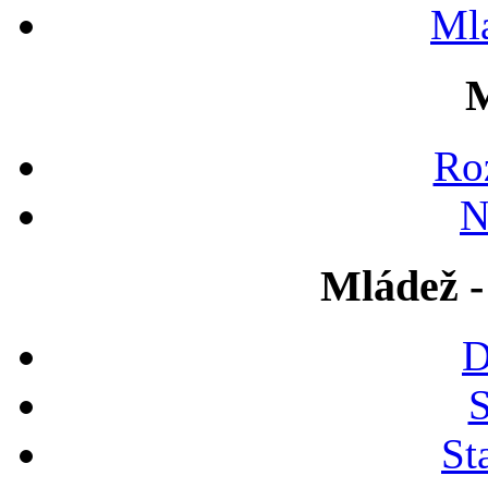
Ml
M
Ro
N
Mládež -
D
S
St