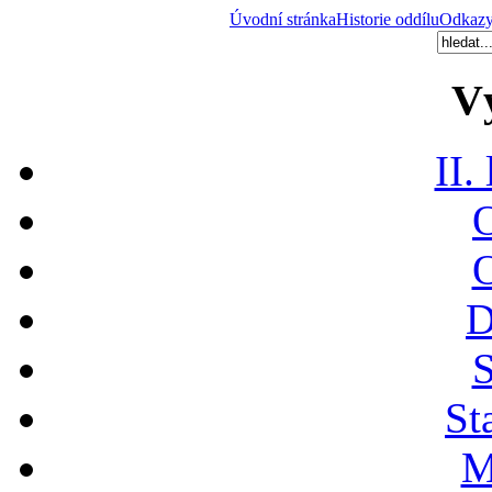
Úvodní stránka
Historie oddílu
Odkaz
V
II.
O
O
D
S
St
M