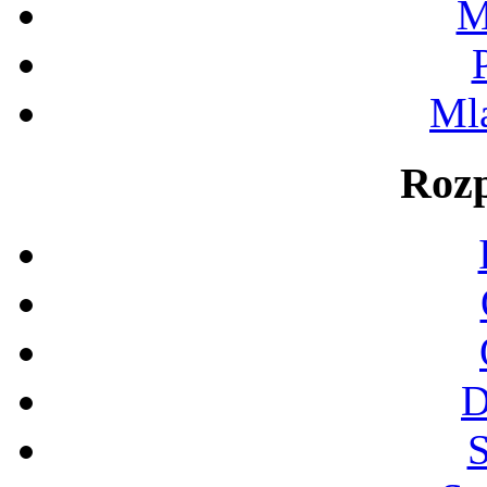
M
Ml
Rozp
D
S