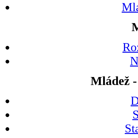
Ml
M
Ro
N
Mládež -
D
S
St