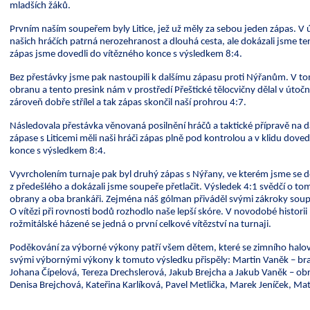
mladších žáků.
Prvním naším soupeřem byly Litice, jež už měly za sebou jeden zápas. V
našich hráčích patrná nerozehranost a dlouhá cesta, ale dokázali jsme t
zápas jsme dovedli do vítězného konce s výsledkem 8:4.
Bez přestávky jsme pak nastoupili k dalšímu zápasu proti Nýřanům. V t
obranu a tento presink nám v prostředí Přeštické tělocvičny dělal v útočn
zároveň dobře střílel a tak zápas skončil naší prohrou 4:7.
Následovala přestávka věnovaná posilnění hráčů a taktické přípravě na d
zápase s Liticemi měli naši hráči zápas plně pod kontrolou a v klidu doved
konce s výsledkem 8:4.
Vyvrcholením turnaje pak byl druhý zápas s Nýřany, ve kterém jsme se do
z předešlého a dokázali jsme soupeře přetlačit. Výsledek 4:1 svědčí o to
obrany a oba brankáři. Zejména náš gólman přiváděl svými zákroky soupe
O vítězi při rovnosti bodů rozhodlo naše lepší skóre. V novodobé histor
rožmitálské házené se jedná o první celkové vítězství na turnaji.
Poděkování za výborné výkony patří všem dětem, které se zimního halov
svými výbornými výkony k tomuto výsledku přispěly: Martin Vaněk – br
Johana Čípelová, Tereza Drechslerová, Jakub Brejcha a Jakub Vaněk – ob
Denisa Brejchová, Kateřina Karlíková, Pavel Metlička, Marek Jeníček, Ma