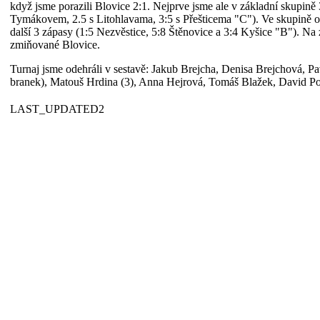
když jsme porazili Blovice 2:1. Nejprve jsme ale v základní skupině 3
Tymákovem, 2.5 s Litohlavama, 3:5 s Přešticema "C"). Ve skupině o 
další 3 zápasy (1:5 Nezvěstice, 5:8 Štěnovice a 3:4 Kyšice "B"). Na z
zmiňované Blovice.
Turnaj jsme odehráli v sestavě: Jakub Brejcha, Denisa Brejchová, Pav
branek), Matouš Hrdina (3), Anna Hejrová, Tomáš Blažek, David Po
LAST_UPDATED2