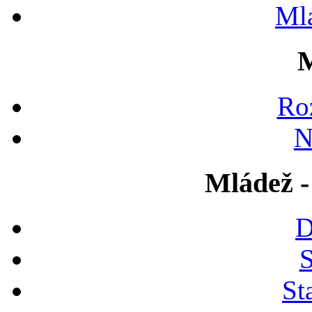
Ml
M
Ro
N
Mládež -
D
S
St