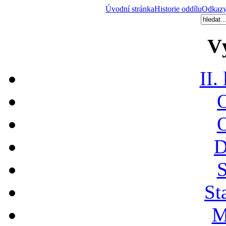
Úvodní stránka
Historie oddílu
Odkaz
V
II.
O
O
D
S
St
M