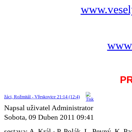
www.vesel
www.
P
žáci, Rožmitál - Vřeskovice 21:14 (12:4)
Napsal uživatel Administrator
Sobota, 09 Duben 2011 09:41
sestava:
A. Král - P. Polák, L. Pevný, K. Pa