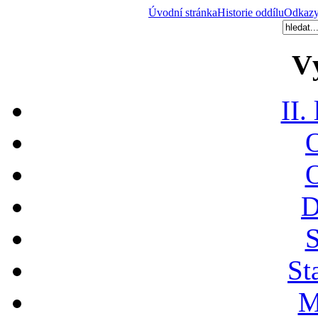
Úvodní stránka
Historie oddílu
Odkaz
V
II.
O
O
D
S
St
M