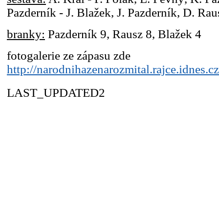
Pazderník - J. Blažek, J. Pazderník, D. Rau
branky:
Pazderník 9, Rausz 8, Blažek 4
fotogalerie ze zápasu zde
http://narodnihazenarozmital.rajce.idnes.cz
LAST_UPDATED2