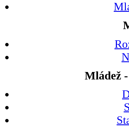
Ml
M
Ro
N
Mládež -
D
S
St