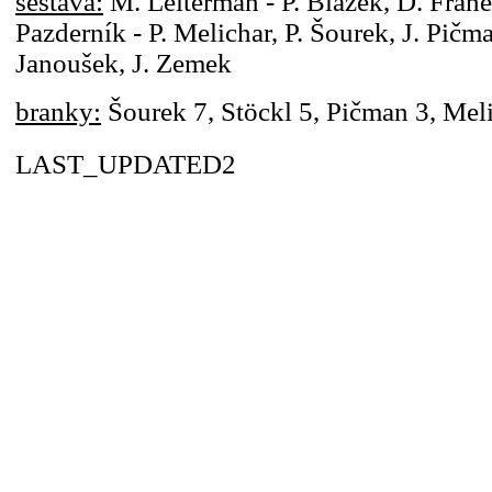
sestava:
M. Leiterman - P. Blažek, D. Franě
Pazderník - P. Melichar, P. Šourek, J. Pičma
Janoušek, J. Zemek
branky:
Šourek 7, Stöckl 5, Pičman 3, Mel
LAST_UPDATED2