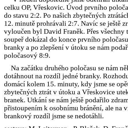
celku OP, Vřeskovic. Úvod prvního poloč
do stavu 2:2. Po našich zbytečných ztrátác
12. minutě prohrávali 2:7. Navíc se ještě zr
vyloučen byl David Franěk. Přes všechny
soupeř dokázal do konce prvního poločasu 
branky a po zlepšení v útoku se nám podař
poločasový 8:9.
Na začátku druhého poločasu se nám něko
dotáhnout na rozdíl jedné branky. Rozhodu
domácí kolem 15. minuty, kdy jsme se opě
zbytečných ztrát v útoku a Vřeskovice utek
branek. Utkání se nám ještě podařilo zdra
přistoupením k osobnímu bránění, ale na v
brankový rozdíl jsme se nedotáhli.