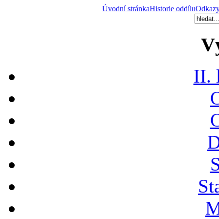
Úvodní stránka
Historie oddílu
Odkaz
V
II.
O
O
D
S
St
M