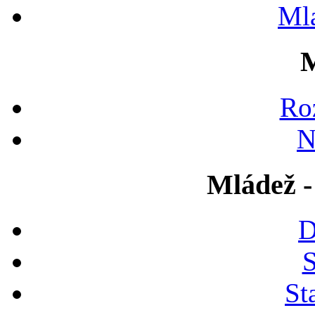
Ml
M
Ro
N
Mládež -
D
S
St