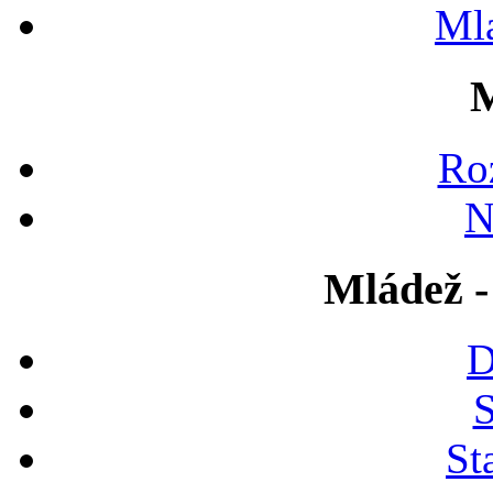
Ml
M
Ro
N
Mládež -
D
S
St