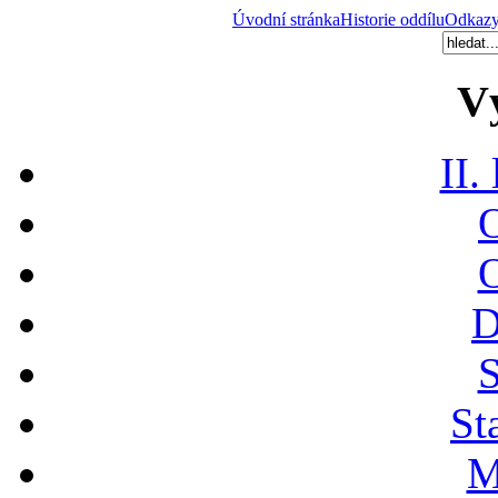
Úvodní stránka
Historie oddílu
Odkaz
V
II.
O
O
D
S
St
M