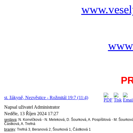
www.vesel
www.
P
st. žákyně, Nezvěstice - Rožmitál 19:7 (11:4)
Napsal uživatel Administrator
Neděle, 13 Říjen 2024 17:27
sestava
: N. Konvičková - N. Meleková, D. Šourková, A. Pospíšilová - M. Šourková
Částková, A. Trefná
branky
: Trefná 3, Beranová 2, Šourková 1, Částková 1