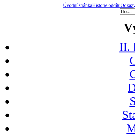
Úvodní stránka
Historie oddílu
Odkaz
V
II.
O
O
D
S
St
M