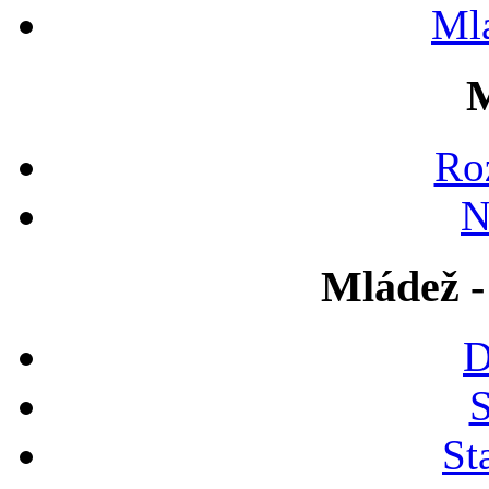
Ml
M
Ro
N
Mládež -
D
S
St