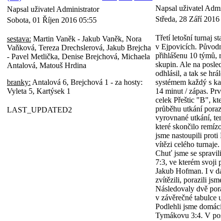
Napsal uživatel Admi
Napsal uživatel Administrator
Středa, 28 Září 2016
Sobota, 01 Říjen 2016 05:55
Třetí letošní turnaj s
sestava:
Martin Vaněk - Jakub Vaněk, Nora
v Ejpovicích. Původn
Vaňková, Tereza Drechslerová, Jakub Brejcha
přihlášenu 10 týmů,
- Pavel Metlička, Denise Brejchová, Michaela
skupin. Ale na posled
Antalová, Matouš Hrdina
odhlásil, a tak se hrá
branky:
Antalová 6, Brejchová 1 - za hosty:
systémem každý s ka
Vyleta 5, Kartýsek 1
14 minut / zápas. P
celek Přeštic "B", k
průběhu utkání porazi
LAST_UPDATED2
vyrovnané utkání, te
které skončilo remíz
jsme nastoupili prot
vítězi celého turnaje
Chuť jsme se spravil
7:3, ve kterém svoji 
Jakub Hofman. I v d
zvítězili, porazili js
Následovaly dvě porá
v závěrečné tabulce u
Podlehli jsme domác
Tymákovu 3:4. V po