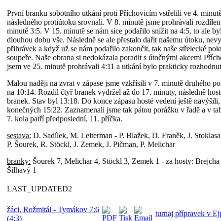
První branku sobotního utkání proti Příchovicím vstřelili ve 4. minut
následného protiútoku srovnali. V 8. minutě jsme prohrávali rozdíle
minutě 3:5. V 15. minutě se nám sice podařilo snížit na 4:5, to ale by
dlouhou dobu vše. Následně se ale přestalo dařit našemu útoku, nev
přihrávek a když už se nám podařilo zakončit, tak naše střelecké po
soupeře. Naše obrana si nedokázala poradit s útočnými akcemi Přích
jsem ve 25. minutě prohrávali 4:11 a utkání bylo prakticky rozhodnut
Malou naději na zvrat v zápase jsme vzkřísili v 7. minutě druhého po
na 10:14. Rozdíl čtyř branek vydržel až do 17. minuty, následně hosté
branek. Stav byl 13:18. Do konce zápasu hosté vedení ještě navýšili, 
konečných 15:22. Zaznamenali jsme tak pátou porážku v řadě a v t
7. kola patří předposlední, 11. příčka.
sestava:
D. Sadílek, M. Leiterman - P. Blažek, D. Franěk, J. Stoklasa
P. Šourek, R. Stöckl, J. Zemek, J. Pičman, P. Melichar
branky:
Šourek 7, Melichar 4, Stöckl 3, Zemek 1 - za hosty: Brejcha
Šilhavý 1
LAST_UPDATED2
žáci, Rožmitál - Tymákov 7:6
turnaj přípravek v E
(4:3)