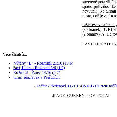
suveréně porazili Plz
spoust příležitostí ke
nevyužili. Na turnaji
místo, což je zatím 
naše sestava a brank
(30 branek), T. Blaž
(2 branky), A. Hejro
LAST_UPDATED2
Více článků...
Nýřany "B" - Rožmitál 21:16 (10:6)
žáci, Litice - Rožmitál 3:6 (1:2)
Rožmitál - Žatec 14:16 (5:7)
turnaj přípravek v Přešticích
«
Začátek
Předchozí
11
12
13
14
15
16
17
18
19
20
Další
JPAGE_CURRENT_OF_TOTAL