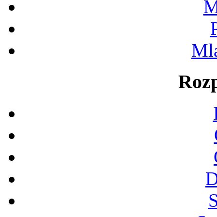
M
Ml
Rozp
D
S