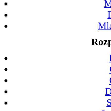
M
Ml
Rozp
D
S