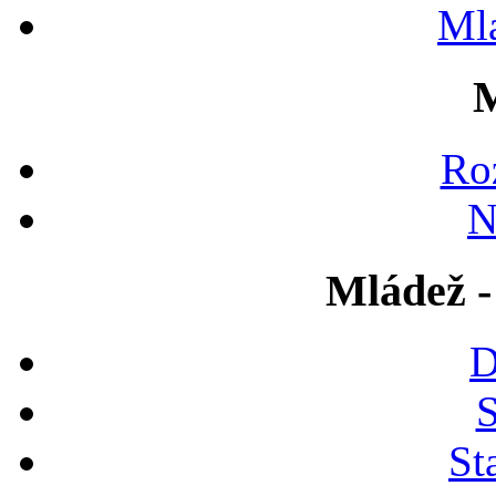
Ml
M
Ro
N
Mládež -
D
S
St