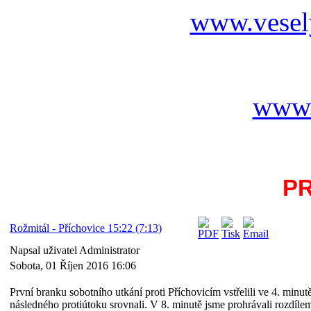
www.vesel
www.
P
Rožmitál - Příchovice 15:22 (7:13)
Napsal uživatel Administrator
Sobota, 01 Říjen 2016 16:06
První branku sobotního utkání proti Příchovicím vstřelili ve 4. minut
následného protiútoku srovnali. V 8. minutě jsme prohrávali rozdíle