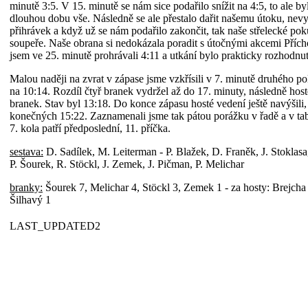
minutě 3:5. V 15. minutě se nám sice podařilo snížit na 4:5, to ale by
dlouhou dobu vše. Následně se ale přestalo dařit našemu útoku, nev
přihrávek a když už se nám podařilo zakončit, tak naše střelecké po
soupeře. Naše obrana si nedokázala poradit s útočnými akcemi Přích
jsem ve 25. minutě prohrávali 4:11 a utkání bylo prakticky rozhodnut
Malou naději na zvrat v zápase jsme vzkřísili v 7. minutě druhého po
na 10:14. Rozdíl čtyř branek vydržel až do 17. minuty, následně hosté
branek. Stav byl 13:18. Do konce zápasu hosté vedení ještě navýšili, 
konečných 15:22. Zaznamenali jsme tak pátou porážku v řadě a v t
7. kola patří předposlední, 11. příčka.
sestava:
D. Sadílek, M. Leiterman - P. Blažek, D. Franěk, J. Stoklasa
P. Šourek, R. Stöckl, J. Zemek, J. Pičman, P. Melichar
branky:
Šourek 7, Melichar 4, Stöckl 3, Zemek 1 - za hosty: Brejcha
Šilhavý 1
LAST_UPDATED2