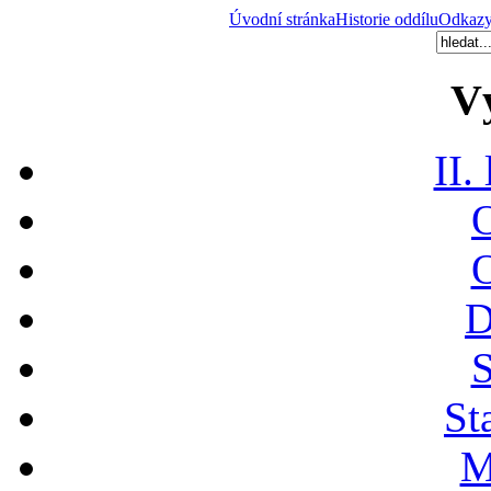
Úvodní stránka
Historie oddílu
Odkaz
V
II.
O
O
D
S
St
M