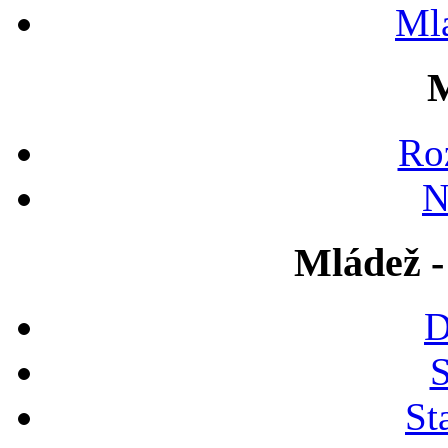
Ml
M
Ro
N
Mládež -
D
S
St