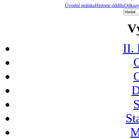
Úvodní stránka
Historie oddílu
Odkaz
V
II.
O
O
D
S
St
M