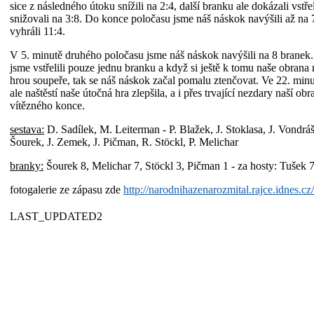
sice z následného útoku snížili na 2:4, další branku ale dokázali vstře
snižovali na 3:8. Do konce poločasu jsme náš náskok navýšili až na 
vyhráli 11:4.
V 5. minutě druhého poločasu jsme náš náskok navýšili na 8 branek
jsme vstřelili pouze jednu branku a když si ještě k tomu naše obrana
hrou soupeře, tak se náš náskok začal pomalu ztenčovat. Ve 22. minu
ale naštěstí naše útočná hra zlepšila, a i přes trvající nezdary naší ob
vítězného konce.
sestava:
D. Sadílek, M. Leiterman - P. Blažek, J. Stoklasa, J. Vondrá
Šourek, J. Zemek, J. Pičman, R. Stöckl, P. Melichar
branky:
Šourek 8, Melichar 7, Stöckl 3, Pičman 1 - za hosty: Tušek 
fotogalerie ze zápasu zde
http://narodnihazenarozmital.rajce.idnes.cz/
LAST_UPDATED2