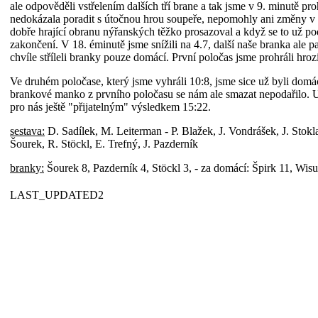
ale odpověděli vstřelením dalších tří brane a tak jsme v 9. minutě pro
nedokázala poradit s útočnou hrou soupeře, nepomohly ani změny v s
dobře hrající obranu nýřanských těžko prosazoval a když se to už pod
zakončení. V 18. éminutě jsme snížili na 4.7, další naše branka ale p
chvíle stříleli branky pouze domácí. První poločas jsme prohráli hro
Ve druhém poločase, který jsme vyhráli 10:8, jsme sice už byli d
brankové manko z prvního poločasu se nám ale smazat nepodařilo. U
pro nás ještě "přijatelným" výsledkem 15:22.
sestava:
D. Sadílek, M. Leiterman - P. Blažek, J. Vondrášek, J. Stokl
Šourek, R. Stöckl, E. Trefný, J. Pazderník
branky:
Šourek 8, Pazderník 4, Stöckl 3, - za domácí: Špirk 11, Wisu
LAST_UPDATED2