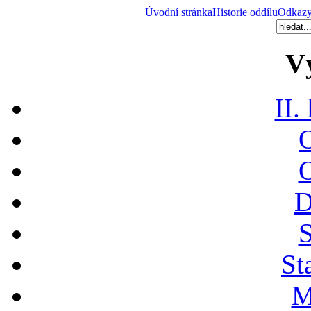
Úvodní stránka
Historie oddílu
Odkaz
V
II.
O
O
D
S
St
M