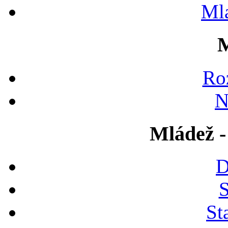
Ml
M
Ro
N
Mládež -
D
S
St