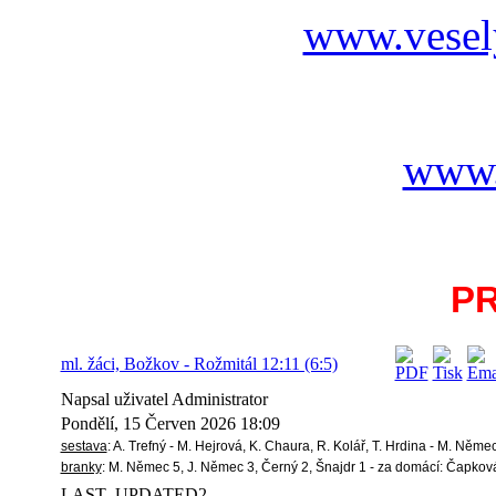
www.vesel
www.
P
ml. žáci, Božkov - Rožmitál 12:11 (6:5)
Napsal uživatel Administrator
Pondělí, 15 Červen 2026 18:09
sestava
: A. Trefný - M. Hejrová, K. Chaura, R. Kolář, T. Hrdina - M. Něme
branky
: M. Němec 5, J. Němec 3, Černý 2, Šnajdr 1 - za domácí: Čapková
LAST_UPDATED2