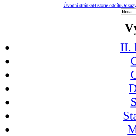
Úvodní stránka
Historie oddílu
Odkaz
V
II.
O
O
D
S
St
M