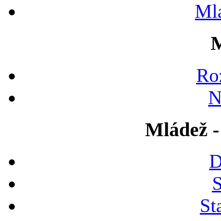
Ml
M
Ro
N
Mládež -
D
S
St