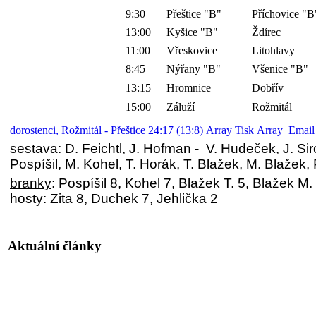
9:30
Přeštice "B"
Příchovice "B
13:00
Kyšice "B"
Ždírec
11:00
Vřeskovice
Litohlavy
8:45
Nýřany "B"
Všenice "B"
13:15
Hromnice
Dobřív
15:00
Záluží
Rožmitál
dorostenci, Rožmitál - Přeštice 24:17 (13:8)
Array Tisk Array
Email
sestava
: D. Feichtl, J. Hofman - V. Hudeček, J. Sir
Pospíšil, M. Kohel, T. Horák, T. Blažek, M. Blažek, 
branky
: Pospíšil 8, Kohel 7, Blažek T. 5, Blažek M. 
hosty: Zita 8, Duchek 7, Jehlička 2
Aktuální články