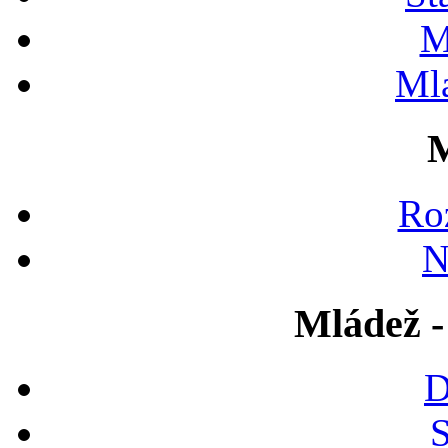
M
Ml
M
Ro
N
Mládež -
D
S