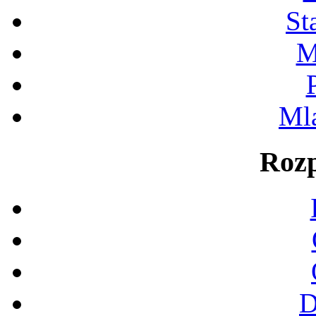
St
M
Ml
Rozp
D