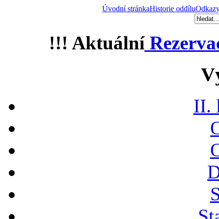
Úvodní stránka
Historie oddílu
Odkaz
!!! Aktuální
Rezerva
V
II.
O
O
D
S
St