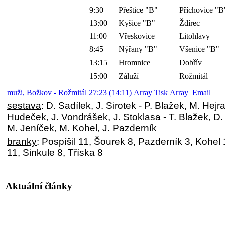
9:30
Přeštice "B"
Příchovice "B
13:00
Kyšice "B"
Ždírec
11:00
Vřeskovice
Litohlavy
8:45
Nýřany "B"
Všenice "B"
13:15
Hromnice
Dobřív
15:00
Záluží
Rožmitál
muži, Božkov - Rožmitál 27:23 (14:11)
Array Tisk Array
Email
sestava
: D. Sadílek, J. Sirotek - P. Blažek, M. Hejra
Hudeček, J. Vondrášek, J. Stoklasa - T. Blažek, D. 
M. Jeníček, M. Kohel, J. Pazderník
branky
: Pospíšil 11, Šourek 8, Pazderník 3, Kohel
11, Sinkule 8, Tříska 8
Aktuální články