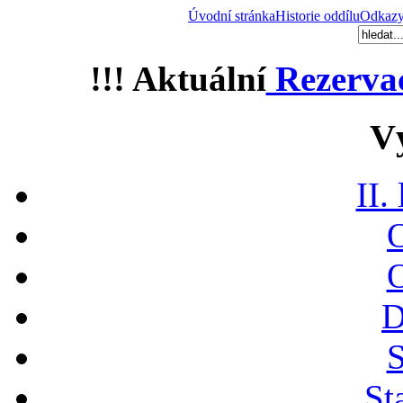
Úvodní stránka
Historie oddílu
Odkaz
!!! Aktuální
Rezerva
V
II.
O
O
D
S
St