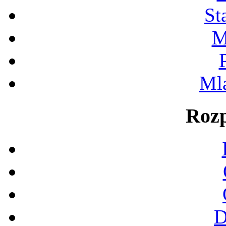
St
M
Ml
Rozp
D