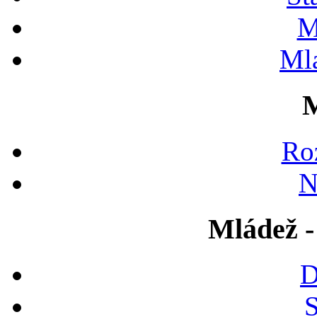
M
Ml
M
Ro
N
Mládež -
D
S