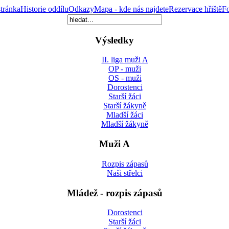
tránka
Historie oddílu
Odkazy
Mapa - kde nás najdete
Rezervace hřiště
Fo
Výsledky
II. liga muži A
OP - muži
OS - muži
Dorostenci
Starší žáci
Starší žákyně
Mladší žáci
Mladší žákyně
Muži A
Rozpis zápasů
Naši střelci
Mládež - rozpis zápasů
Dorostenci
Starší žáci