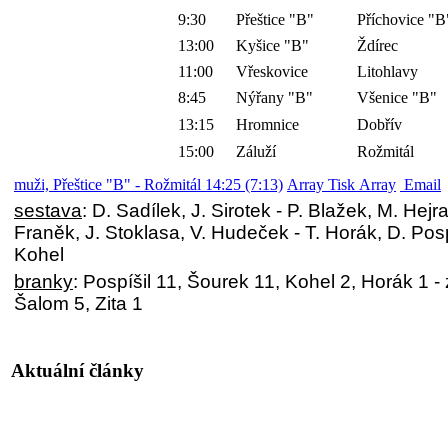
9:30
Přeštice "B"
Příchovice "B
13:00
Kyšice "B"
Ždírec
11:00
Vřeskovice
Litohlavy
8:45
Nýřany "B"
Všenice "B"
13:15
Hromnice
Dobřív
15:00
Záluží
Rožmitál
muži, Přeštice "B" - Rožmitál 14:25 (7:13)
Array Tisk Array
Email
sestava
: D. Sadílek, J. Sirotek - P. Blažek, M. Hejr
Franěk, J. Stoklasa, V. Hudeček - T. Horák, D. Posp
Kohel
branky
: Pospíšil 11, Šourek 11, Kohel 2, Horák 1 -
Šalom 5, Zita 1
Aktuální články