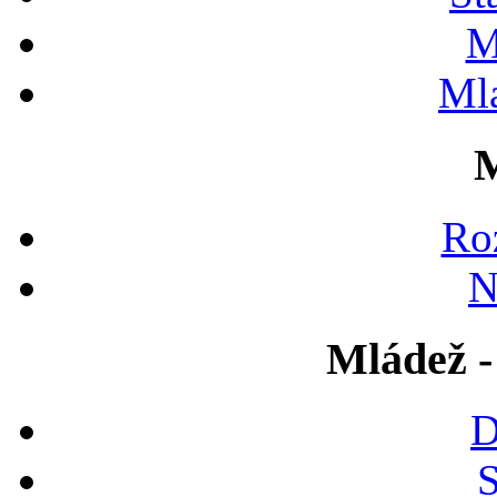
M
Ml
M
Ro
N
Mládež -
D
S