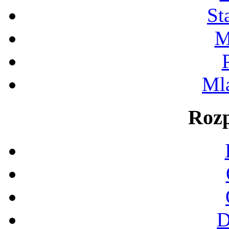
St
M
Ml
Rozp
D