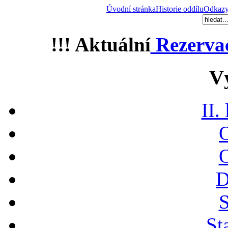
Úvodní stránka
Historie oddílu
Odkaz
!!! Aktuální
Rezerva
V
II.
O
O
D
S
St