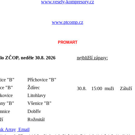
www.vesely-kompresory.cz
www.ptcomp.cz
PROMART
olo ZČOP, neděle 30.8.
2026
nejbližší zápasy:
tice "B"
Příchovice "B"
ce "B"
Ždírec
30.8. 15:00 muži Záluží
kovice
Litohlavy
any "B"
Všenice "B"
mnice
Dobřív
ží
Rožmitál
sk Array
Email