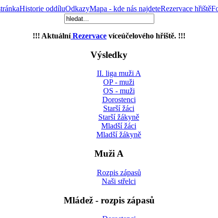
tránka
Historie oddílu
Odkazy
Mapa - kde nás najdete
Rezervace hřiště
Fo
!!! Aktuální
Rezervace
víceúčelového hřiště. !!!
Výsledky
II. liga muži A
OP - muži
OS - muži
Dorostenci
Starší žáci
Starší žákyně
Mladší žáci
Mladší žákyně
Muži A
Rozpis zápasů
Naši střelci
Mládež - rozpis zápasů