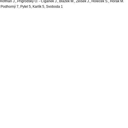
 Hofman J., Přígrodský O. - Cigánek J., Blažek M., Zeisek J., Holeček S., Horák M.
: Podhorný 7, Pytel 5, Karlík 5, Svoboda 1