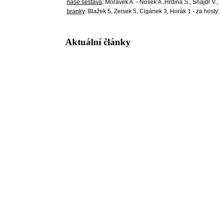
naše sestava
: Morávek A. - Nosek A.,Hrdina Š., Šnajdr V.,
branky
: Blažek 5, Zeisek 5, Cigánek 3, Horák 1 - za hosty
Aktuální články