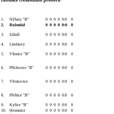
1.
Nýřany "B"
0
0
0
0
0:0
0
2.
Rožmitál
0
0
0
0
0:0
0
3.
Záluží
0
0
0
0
0:0
0
4.
Litohlavy
0
0
0
0
0:0
0
5.
Všenice "B"
0
0
0
0
0:0
0
6.
Příchovice "B"
0
0
0
0
0:0
0
7.
Vřeskovice
0
0
0
0
0:0
0
8.
Přeštice "B"
0
0
0
0
0:0
0
9.
Kyšice "B"
0
0
0
0
0:0
0
10.
Hromnice
0
0
0
0
0:0
0