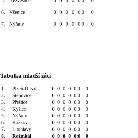
5.
Nezvěstice
0
0
0
0
0:0
0
6.
Všenice
0
0
0
0
0:0
0
7.
Nýřany
0
0
0
0
0:0
0
Tabulka mladší žáci
1.
Plzeň-Újezd
0
0
0
0
0:0
0
2.
Štěnovice
0
0
0
0
0:0
0
3.
Přeštice
0
0
0
0
0:0
0
4.
Kyšice
0
0
0
0
0:0
0
5.
Nýřany
0
0
0
0
0:0
0
6.
Božkov
0
0
0
0
0:0
0
7.
Litohlavy
0
0
0
0
0:0
0
8.
Rožmitál
0
0
0
0
0:0
0