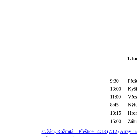
1. k
9:30
Přeš
13:00
Kyši
11:00
Vřes
8:45
Nýř
13:15
Hro
15:00
Zálu
st. žáci, Rožmitál - Přeštice 14:18 (7:12)
Array Ti