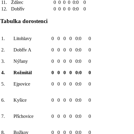
11.
Ždírec
0
0
0
0
0:0
0
12.
Dobřív
0
0
0
0
0:0
0
Tabulka dorostenci
1.
Litohlavy
0
0
0
0
0:0
0
2.
Dobřív A
0
0
0
0
0:0
0
3.
Nýřany
0
0
0
0
0:0
0
4.
Rožmitál
0
0
0
0
0:0
0
5.
Ejpovice
0
0
0
0
0:0
0
6.
Kyšice
0
0
0
0
0:0
0
7.
Příchovice
0
0
0
0
0:0
0
8.
Božkov
0
0
0
0
0:0
0