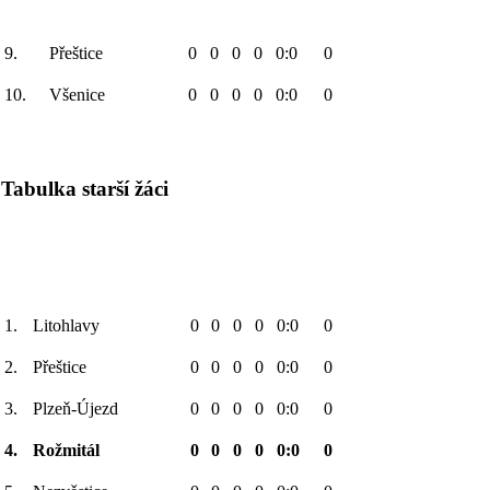
9.
Přeštice
0
0
0
0
0:0
0
10.
Všenice
0
0
0
0
0:0
0
Tabulka starší žáci
1.
Litohlavy
0
0
0
0
0:0
0
2.
Přeštice
0
0
0
0
0:0
0
3.
Plzeň-Újezd
0
0
0
0
0:0
0
4.
Rožmitál
0
0
0
0
0:0
0