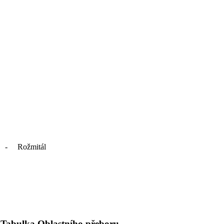
 - Rožmitál
Tabulka Oblastního přeboru