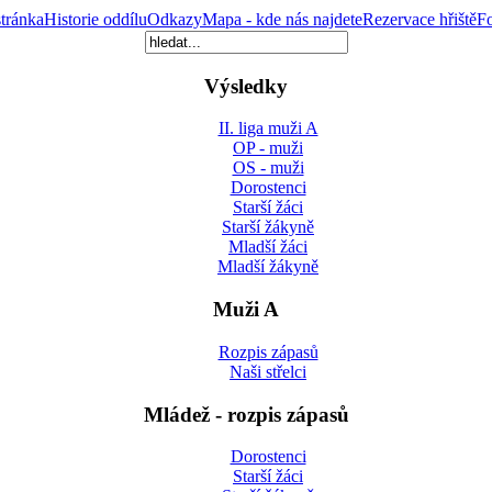
tránka
Historie oddílu
Odkazy
Mapa - kde nás najdete
Rezervace hřiště
Fo
Výsledky
II. liga muži A
OP - muži
OS - muži
Dorostenci
Starší žáci
Starší žákyně
Mladší žáci
Mladší žákyně
Muži A
Rozpis zápasů
Naši střelci
Mládež - rozpis zápasů
Dorostenci
Starší žáci