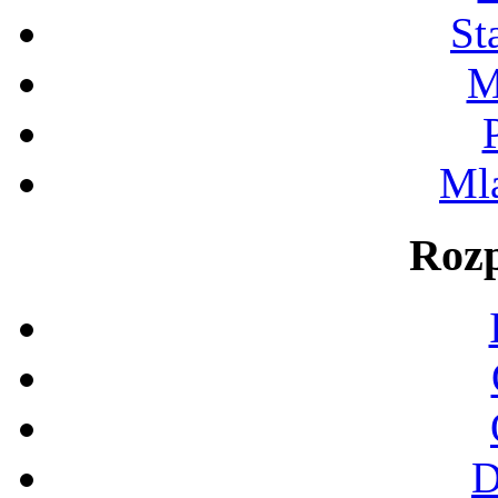
St
M
Ml
Rozp
D