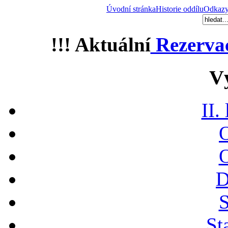
Úvodní stránka
Historie oddílu
Odkaz
!!! Aktuální
Rezerva
V
II.
O
O
D
S
St