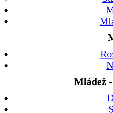
M
Ml
M
Ro
N
Mládež -
D
S