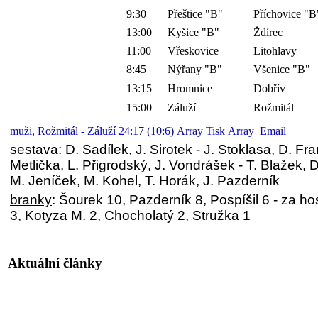
9:30
Přeštice "B"
Příchovice "B
13:00
Kyšice "B"
Ždírec
11:00
Vřeskovice
Litohlavy
8:45
Nýřany "B"
Všenice "B"
13:15
Hromnice
Dobřív
15:00
Záluží
Rožmitál
muži, Rožmitál - Záluží 24:17 (10:6)
Array Tisk Array
Email
sestava
: D. Sadílek, J. Sirotek - J. Stoklasa, D. Fr
Metlička, L. Přigrodský, J. Vondrášek - T. Blažek, D
M. Jeníček, M. Kohel, T. Horák, J. Pazderník
branky
: Šourek 10, Pazderník 8, Pospíšil 6 - za ho
3, Kotyza M. 2, Chocholatý 2, Stružka 1
Aktuální články