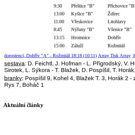
9:30
Přeštice "B"
Příchovice "B
13:00
Kyšice "B"
Ždírec
11:00
Vřeskovice
Litohlavy
8:45
Nýřany "B"
Všenice "B"
13:15
Hromnice
Dobřív
15:00
Záluží
Rožmitál
dorostenci, Dobřív "A" - Rožmitál 18:18 (10:11)
Array Tisk Array
E
sestava
: D. Feichtl, J. Hofman - L. Přígrodský, V. 
Sirotek, L. Sýkora - T. Blažek, D. Pospíšil, T. Horá
branky
: Pospíšil 9, Kohel 4, Blažek T. 3, Horák 2 - 
Rys 7, Boháč 1
Aktuální články