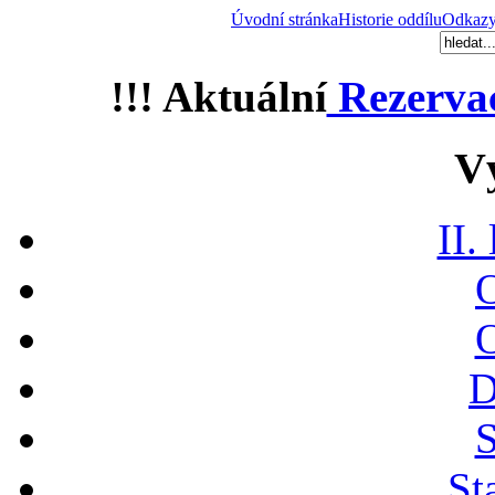
Úvodní stránka
Historie oddílu
Odkaz
!!! Aktuální
Rezerva
V
II.
O
O
D
S
St