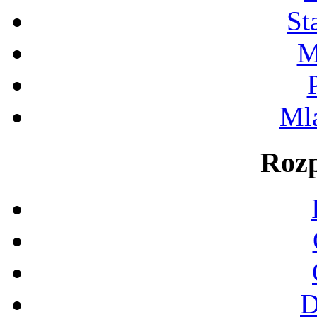
St
M
Ml
Rozp
D