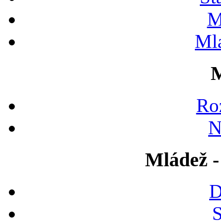
M
Ml
M
Ro
N
Mládež -
D
S