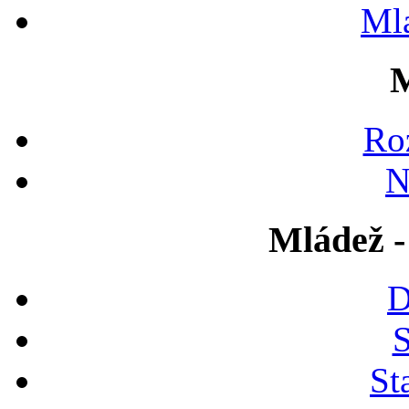
Ml
M
Ro
N
Mládež -
D
S
St