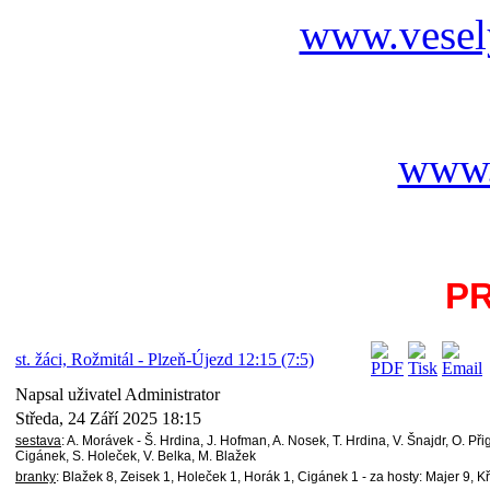
www.vesel
www.
P
st. žáci, Rožmitál - Plzeň-Újezd 12:15 (7:5)
Napsal uživatel Administrator
Středa, 24 Září 2025 18:15
sestava
: A. Morávek - Š. Hrdina, J. Hofman, A. Nosek, T. Hrdina, V. Šnajdr, O. Při
Cigánek, S. Holeček, V. Belka, M. Blažek
branky
: Blažek 8, Zeisek 1, Holeček 1, Horák 1, Cigánek 1 - za hosty: Majer 9, K