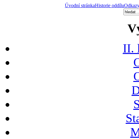
Úvodní stránka
Historie oddílu
Odkaz
V
II.
O
O
D
S
St
M