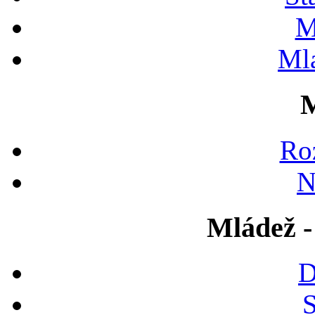
M
Ml
M
Ro
N
Mládež -
D
S