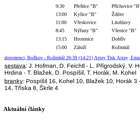
9:30
Přeštice "B"
Příchovice "B
13:00
Kyšice "B"
Ždírec
11:00
Vřeskovice
Litohlavy
8:45
Nýřany "B"
Všenice "B"
13:15
Hromnice
Dobřív
15:00
Záluží
Rožmitál
dorostenci, Božkov - Rožmitál 26:39 (14:21)
Array Tisk Array
Emai
sestava
: J. Hofman, D. Feichtl - L. Přígrodský, V. 
Hrdina - T. Blažek, D. Pospíšil, T. Horák, M. Kohel
branky
: Pospíšil 16, Kohel 10, Blažek 10, Horák 3
14, Tříska 8, Škrle 4
Aktuální články