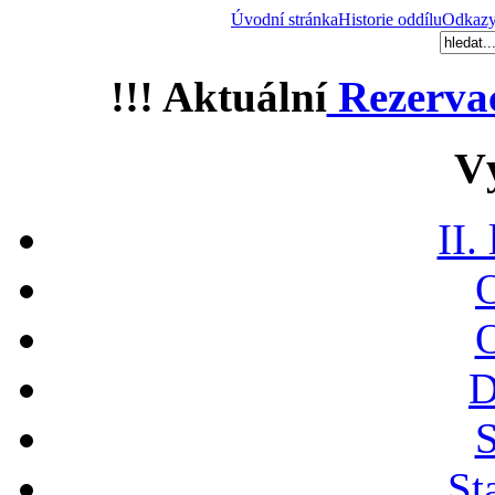
Úvodní stránka
Historie oddílu
Odkaz
!!! Aktuální
Rezerva
V
II.
O
O
D
S
St