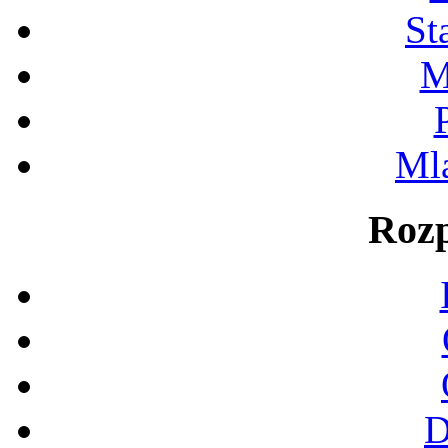
St
M
Ml
Rozp
D