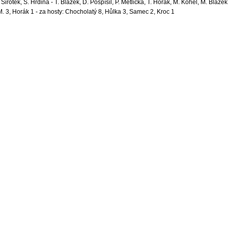
 Sirotek, Š. Hrdina - T. Blažek, D. Pospíšil, P. Metlička, T. Horák, M. Kohel, M. Blažek
k M. 3, Horák 1 - za hosty: Chocholatý 8, Hůlka 3, Samec 2, Kroc 1