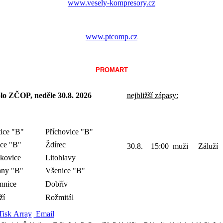
www.vesely-kompresory.cz
www.ptcomp.cz
PROMART
olo ZČOP, neděle 30.8.
2026
nejbližší zápasy:
tice "B"
Příchovice "B"
ce "B"
Ždírec
30.8. 15:00 muži Záluží
kovice
Litohlavy
any "B"
Všenice "B"
mnice
Dobřív
ží
Rožmitál
Tisk Array
Email