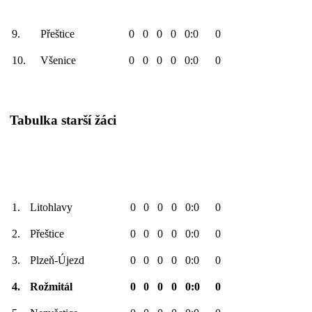
9.
Přeštice
0
0
0
0
0:0
0
10.
Všenice
0
0
0
0
0:0
0
Tabulka starší žáci
1.
Litohlavy
0
0
0
0
0:0
0
2.
Přeštice
0
0
0
0
0:0
0
3.
Plzeň-Újezd
0
0
0
0
0:0
0
4.
Rožmitál
0
0
0
0
0:0
0