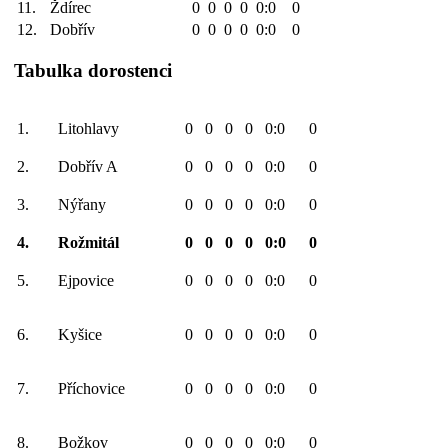
11.
Ždírec
0
0
0
0
0:0
0
12.
Dobřív
0
0
0
0
0:0
0
Tabulka dorostenci
1.
Litohlavy
0
0
0
0
0:0
0
2.
Dobřív A
0
0
0
0
0:0
0
3.
Nýřany
0
0
0
0
0:0
0
4.
Rožmitál
0
0
0
0
0:0
0
5.
Ejpovice
0
0
0
0
0:0
0
6.
Kyšice
0
0
0
0
0:0
0
7.
Příchovice
0
0
0
0
0:0
0
8.
Božkov
0
0
0
0
0:0
0