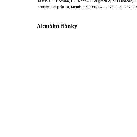
sestava
: J. Hofman, D. Feichtl - L. Přígrodský, V. Hudeček, J.
branky
: Pospíšil 10, Metlička 5, Kohel 4, Blažek t. 3, Blaže
Aktuální články