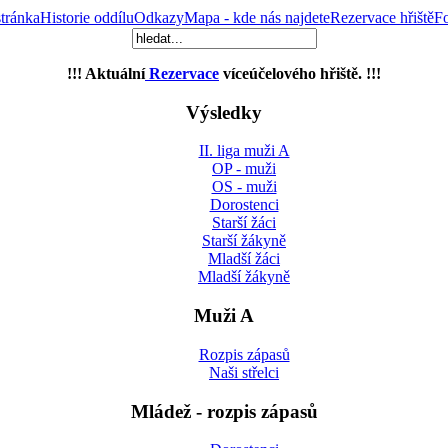
tránka
Historie oddílu
Odkazy
Mapa - kde nás najdete
Rezervace hřiště
Fo
!!! Aktuální
Rezervace
víceúčelového hřiště. !!!
Výsledky
II. liga muži A
OP - muži
OS - muži
Dorostenci
Starší žáci
Starší žákyně
Mladší žáci
Mladší žákyně
Muži A
Rozpis zápasů
Naši střelci
Mládež - rozpis zápasů