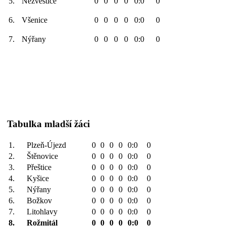
5.
Nezvěstice
0
0
0
0
0:0
0
6.
Všenice
0
0
0
0
0:0
0
7.
Nýřany
0
0
0
0
0:0
0
Tabulka mladší žáci
1.
Plzeň-Újezd
0
0
0
0
0:0
0
2.
Štěnovice
0
0
0
0
0:0
0
3.
Přeštice
0
0
0
0
0:0
0
4.
Kyšice
0
0
0
0
0:0
0
5.
Nýřany
0
0
0
0
0:0
0
6.
Božkov
0
0
0
0
0:0
0
7.
Litohlavy
0
0
0
0
0:0
0
8.
Rožmitál
0
0
0
0
0:0
0