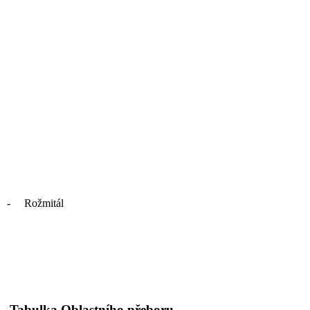
 - Rožmitál
Tabulka Oblastního přeboru