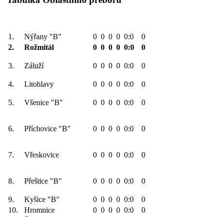
1.
Nýřany "B"
0
0
0
0
0:0
0
2.
Rožmitál
0
0
0
0
0:0
0
3.
Záluží
0
0
0
0
0:0
0
4.
Litohlavy
0
0
0
0
0:0
0
5.
Všenice "B"
0
0
0
0
0:0
0
6.
Příchovice "B"
0
0
0
0
0:0
0
7.
Vřeskovice
0
0
0
0
0:0
0
8.
Přeštice "B"
0
0
0
0
0:0
0
9.
Kyšice "B"
0
0
0
0
0:0
0
10.
Hromnice
0
0
0
0
0:0
0