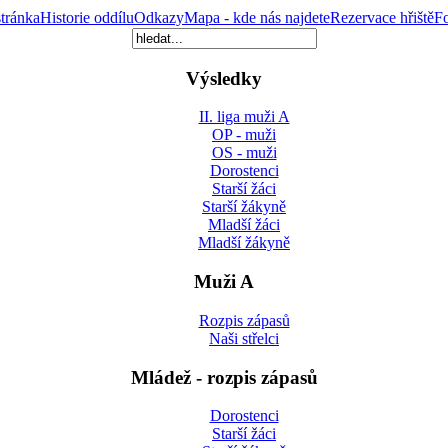
tránka
Historie oddílu
Odkazy
Mapa - kde nás najdete
Rezervace hřiště
Fo
Výsledky
II. liga muži A
OP - muži
OS - muži
Dorostenci
Starší žáci
Starší žákyně
Mladší žáci
Mladší žákyně
Muži A
Rozpis zápasů
Naši střelci
Mládež - rozpis zápasů
Dorostenci
Starší žáci