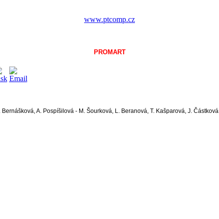
www.ptcomp.cz
PROMART
 Bernášková, A. Pospíšilová - M. Šourková, L. Beranová, T. Kašparová, J. Částková,