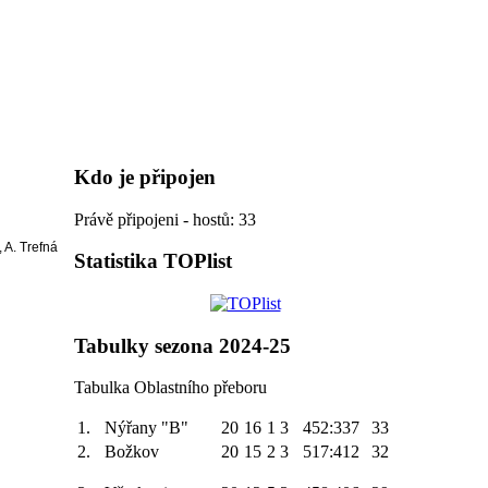
Kdo je připojen
Právě připojeni - hostů: 33
 A. Trefná
Statistika TOPlist
Tabulky sezona 2024-25
Tabulka Oblastního přeboru
1.
Nýřany "B"
20
16
1
3
452:337
33
2.
Božkov
20
15
2
3
517:412
32