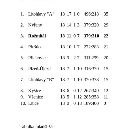
1.
Litohlavy "A"
18
17
1
0
496:218
35
2.
Nýřany
18
14
1
3
379:320
29
3.
Rožmitál
18
11
0
7
379:310
22
4.
Přeštice
18
10
1
7
272:283
21
5.
Příchovice
18
9
2
7
311:299
20
6.
Plzeň-Újezd
18
7
1
10
316:339
15
7.
Litohlavy "B"
18
7
1
10
320:338
15
8.
Kyšice
18
6
0
12
267:349
12
9.
Všenice
18
5
1
12
285:358
11
10.
Litice
18
0
0
18
189:400
0
Tabulka mladší žáci