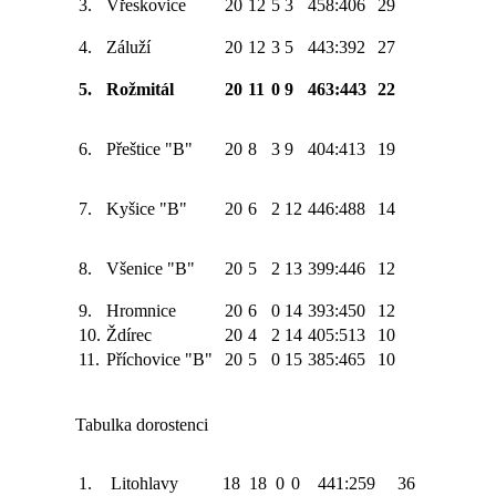
3.
Vřeskovice
20
12
5
3
458:406
29
4.
Záluží
20
12
3
5
443:392
27
5.
Rožmitál
20
11
0
9
463:443
22
6.
Přeštice "B"
20
8
3
9
404:413
19
7.
Kyšice "B"
20
6
2
12
446:488
14
8.
Všenice "B"
20
5
2
13
399:446
12
9.
Hromnice
20
6
0
14
393:450
12
10.
Ždírec
20
4
2
14
405:513
10
11.
Příchovice "B"
20
5
0
15
385:465
10
Tabulka dorostenci
1.
Litohlavy
18
18
0
0
441:259
36