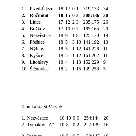
1.
Plzeň-Újezd
18
17
0
1
319:133
34
2.
Rožmitál
18
15
0
3
308:136
30
3.
Litice
17
12
2
3
235:175
26
4.
Božkov
17
10
0
7
185:165
20
5.
Nezvěstice
18
9
1
8
125:130
19
6.
Přeštice
18
5
3
10
141:192
13
7.
Nýřany
18
5
1
12
141:226
11
8.
Kyšice
18
5
1
12
161:262
11
9.
Litohlavy
18
4
1
13
152:229
9
10.
Štěnovice
18
2
1
15
139:258
5
Tabulka starší žákyně
1.
Nezvěstice
10
10
0
0
254:144
20
2.
Tymákov "A"
10
8
0
2
227:139
16